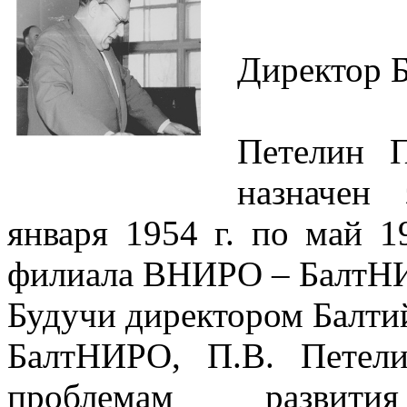
Директор Б
Петелин П
назначен 
января 1954 г. по май 1
филиала ВНИРО – БалтН
Будучи директором Балти
БалтНИРО, П.В. Петел
проблемам развити