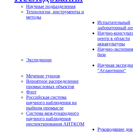
Научные подразделения
Технологии, инструменты и
методы
Испытательный
лабораторный це
Научно-консуль
центр в области
аквакультуры
Научно-эксперим
база
Экспедиции
Научная экспед
"Атлантниро"
Мечение тунцов
Вероятное распределение
промысловых объектов
Флот
Российская система
научного наблюдения на
рыбном промысле
Система международного
научного наблюдения
инспектирования АНТКОМ
Руководящие до