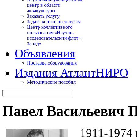
центр в области
аквакультуры
Заказать услугу
Задать вопрос по услугам
Центр коллективного
пользования «Научно-
исследовательский флот –
Запад»
Объявления
Поставка оборудования
Издания АтлантНИРО
Методические пособия
Павел Васильевич 
1911-1974 г