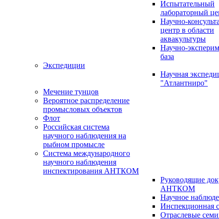
Испытательный
лабораторный це
Научно-консуль
центр в области
аквакультуры
Научно-эксперим
база
Экспедиции
Научная экспед
"Атлантниро"
Мечение тунцов
Вероятное распределение
промысловых объектов
Флот
Российская система
научного наблюдения на
рыбном промысле
Система международного
научного наблюдения
инспектирования АНТКОМ
Руководящие до
АНТКОМ
Научное наблюд
Инспекционная с
Отраслевые сем