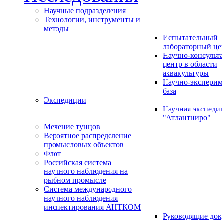
Научные подразделения
Технологии, инструменты и
методы
Испытательный
лабораторный це
Научно-консуль
центр в области
аквакультуры
Научно-эксперим
база
Экспедиции
Научная экспед
"Атлантниро"
Мечение тунцов
Вероятное распределение
промысловых объектов
Флот
Российская система
научного наблюдения на
рыбном промысле
Система международного
научного наблюдения
инспектирования АНТКОМ
Руководящие до