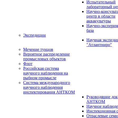
Испытательный
лабораторный це
Научно-консуль
центр в области
аквакультуры
Научно-эксперим
база
Экспедиции
Научная экспед
"Атлантниро"
Мечение тунцов
Вероятное распределение
промысловых объектов
Флот
Российская система
научного наблюдения на
рыбном промысле
Система международного
научного наблюдения
инспектирования АНТКОМ
Руководящие до
АНТКОМ
Научное наблюд
Инспекционная с
Отраслевые сем