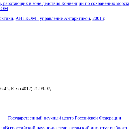
й, работающих в зоне действия Конвенции по сохранению морск
ТКОМ
рктики,
АНТКОМ - управление Антарктикой
,
2001 г
.
-45, Fax: (4012) 21-99-97,
Государственный научный центр Российской Федерации
ие «Всероссийский научно-исследовательский институт рыбно