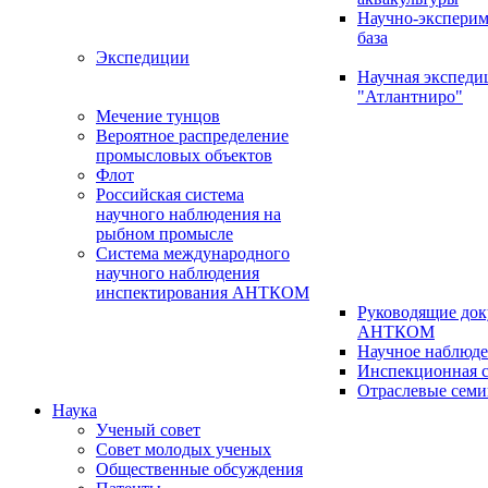
Научно-эксперим
база
Экспедиции
Научная экспед
"Атлантниро"
Мечение тунцов
Вероятное распределение
промысловых объектов
Флот
Российская система
научного наблюдения на
рыбном промысле
Система международного
научного наблюдения
инспектирования АНТКОМ
Руководящие до
АНТКОМ
Научное наблюд
Инспекционная с
Отраслевые сем
Наука
Ученый совет
Совет молодых ученых
Общественные обсуждения