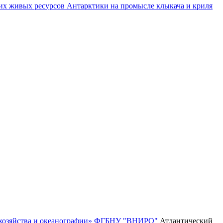
их живых ресурсов Антарктики на промысле клыкача и криля
го хозяйства и океанографии» ФГБНУ "ВНИРО"
Атлантический