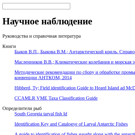
Научное наблюдение
Руководства и справочная литература
Книги
Быков В.П., Быкова В.М.; Антарктический криль. Справоч
Масленников В.В.; Климатические колебания и морская э
Методические рекомендации по сбору и обработке промы
конвенции АНТКОМ, 2014
Hibberd, Ty; Field identification Guide to Heard Island ad McD
CCAMLR VME Taxa Classification Guide
Определители рыб
South Georgia tarval fish Id
Identification Key and Catalogye of Larval Antarctic Fishes
A guide to identification of fishes gaught along with the antarcti