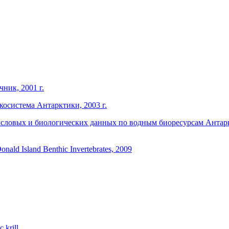
ник, 2001 г.
косистема Антарктики, 2003 г.
словых и биологических данных по водным биоресурсам Антарк
onald Island Benthic Invertebrates, 2009
c krill