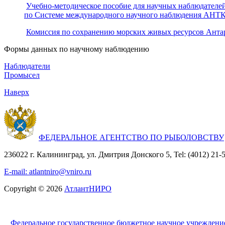
Учебно-методическое пособие для научных наблюдателе
по Системе международного научного наблюдения АН
Комиссия по сохранению морских живых ресурсов Анта
Формы данных по научному наблюдению
Наблюдатели
Промысел
Наверх
ФЕДЕРАЛЬНОЕ АГЕНТСТВО ПО РЫБОЛОВСТВУ
236022 г. Калининград, ул. Дмитрия Донского 5, Tel: (4012) 21-56
E-mail: atlantniro@vniro.ru
Copyright © 2026
АтлантНИРО
Федеральное государственное бюджетное научное учрежден