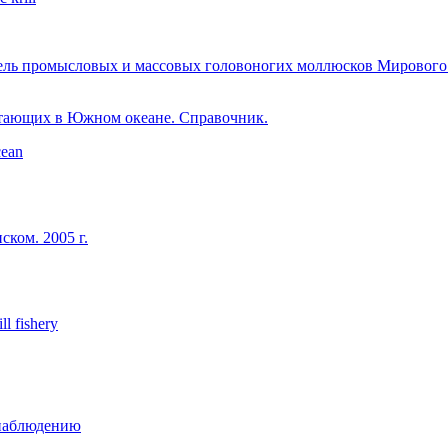
ль промысловых и массовых головоногих моллюсков Мирового о
итающих в Южном океане. Справочник.
cean
ком. 2005 г.
ll fishery
наблюдению