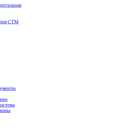
ентальная
иция СТМ
кументы
ение
истема
инары