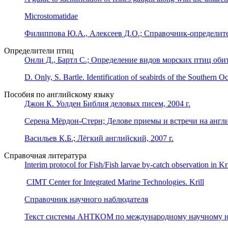
Microstomatidae
Филиппова Ю.А., Алексеев Д.О.; Справочник-определите
Определители птиц
Онли Д., Бартл С.; Определение видов морских птиц об
D. Only, S. Bartle. Identification of seabirds of the Southern O
Пособия по английскому языку
Джон К. Уолден Библия деловых писем, 2004 г.
Серена Мёрдон-Стерн; Делове приемы и встречи на англис
Васильев К.Б.; Лёгкий английский, 2007 г.
Справочная литература
Interim protocol for Fish/Fish larvae by-catch observation in Kri
CIMT Center for Integrated Marine Technologies. Krill
Справочник научного наблюдателя
Текст системы АНТКОМ по международному научному 