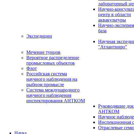
лабораторный це
Научно-консуль
центр в области
аквакультуры
Научно-эксперим
база
Экспедиции
Научная экспед
"Атлантниро"
Мечение тунцов
Вероятное распределение
промысловых объектов
Флот
Российская система
научного наблюдения на
рыбном промысле
Система международного
научного наблюдения
инспектирования АНТКОМ
Руководящие до
АНТКОМ
Научное наблюд
Инспекционная с
Отраслевые сем
Наука