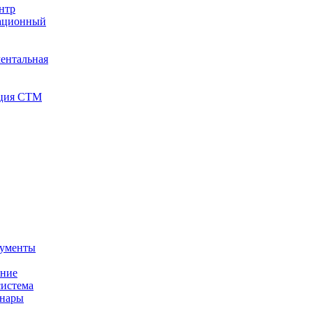
нтр
тационный
ентальная
иция СТМ
кументы
ение
истема
инары