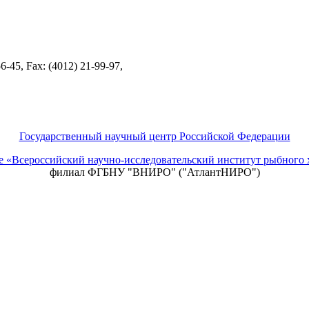
-45, Fax: (4012) 21-99-97,
Государственный научный центр Российской Федерации
ие «Всероссийский научно-исследовательский институт рыбно
филиал ФГБНУ "ВНИРО" ("АтлантНИРО")