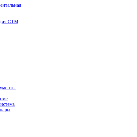
ентальная
иция СТМ
кументы
ение
истема
инары