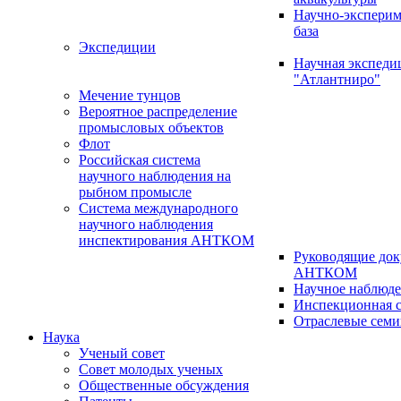
Научно-эксперим
база
Экспедиции
Научная экспед
"Атлантниро"
Мечение тунцов
Вероятное распределение
промысловых объектов
Флот
Российская система
научного наблюдения на
рыбном промысле
Система международного
научного наблюдения
инспектирования АНТКОМ
Руководящие до
АНТКОМ
Научное наблюд
Инспекционная с
Отраслевые сем
Наука
Ученый совет
Совет молодых ученых
Общественные обсуждения