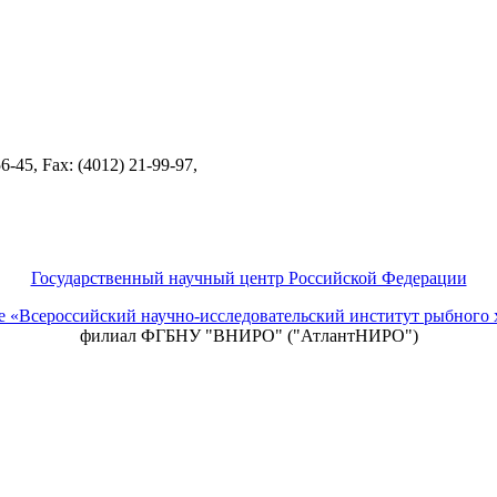
-45, Fax: (4012) 21-99-97,
Государственный научный центр Российской Федерации
ие «Всероссийский научно-исследовательский институт рыбно
филиал ФГБНУ "ВНИРО" ("АтлантНИРО")