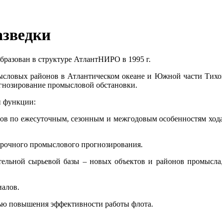
азведки
бразован в структуре АтлантНИРО в 1995 г.
словых районов в Атлантическом океане и Южной части Тихог
огнозирование промысловой обстановки.
и функции:
ов по ежесуточным, сезонным и межгодовым особенностям хода
срочного промыслового прогнозирования.
ельной сырьевой базы – новых объектов и районов промысла,
алов.
лью повышения эффективности работы флота.