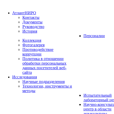
АтлантНИРО
Контакты
Документы
Руководство
История
Персоналии
Коллекция
Фотогалерея
Противодействие
коррупции
Политика в отношении
обработки персональных
данных посетителей веб-
сайта
Исследования
Научные подразделения
Технологии, инструменты и
методы
Испытательный
лабораторный це
Научно-консуль
центр в области
аквакультуры