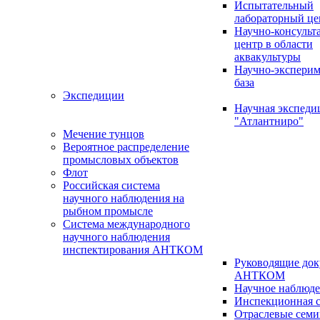
Испытательный
лабораторный це
Научно-консуль
центр в области
аквакультуры
Научно-эксперим
база
Экспедиции
Научная экспед
"Атлантниро"
Мечение тунцов
Вероятное распределение
промысловых объектов
Флот
Российская система
научного наблюдения на
рыбном промысле
Система международного
научного наблюдения
инспектирования АНТКОМ
Руководящие до
АНТКОМ
Научное наблюд
Инспекционная с
Отраслевые сем