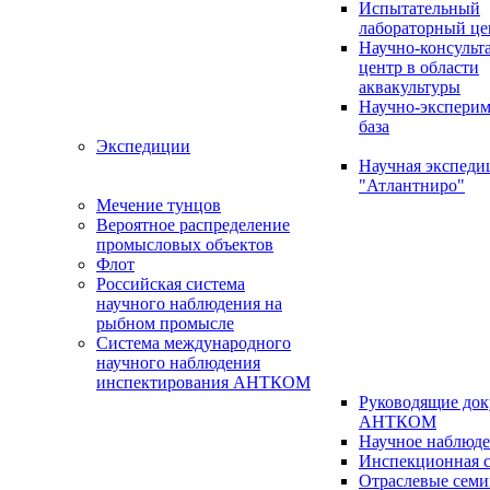
Испытательный
лабораторный це
Научно-консуль
центр в области
аквакультуры
Научно-эксперим
база
Экспедиции
Научная экспед
"Атлантниро"
Мечение тунцов
Вероятное распределение
промысловых объектов
Флот
Российская система
научного наблюдения на
рыбном промысле
Система международного
научного наблюдения
инспектирования АНТКОМ
Руководящие до
АНТКОМ
Научное наблюд
Инспекционная с
Отраслевые сем