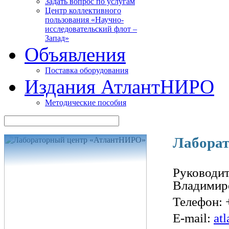
Задать вопрос по услугам
Центр коллективного
пользования «Научно-
исследовательский флот –
Запад»
Объявления
Поставка оборудования
Издания АтлантНИРО
Методические пособия
Лабора
Руководи
Владимир
Телефон:
E-mail:
at