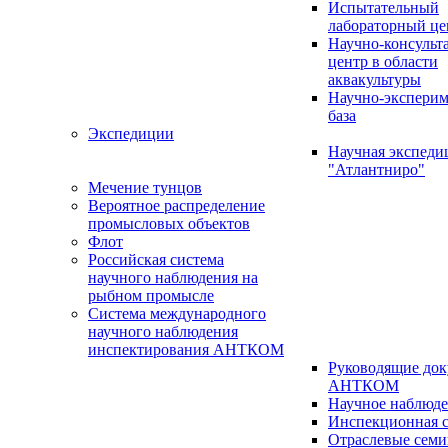
Испытательный
лабораторный це
Научно-консуль
центр в области
аквакультуры
Научно-эксперим
база
Экспедиции
Научная экспед
"Атлантниро"
Мечение тунцов
Вероятное распределение
промысловых объектов
Флот
Российская система
научного наблюдения на
рыбном промысле
Система международного
научного наблюдения
инспектирования АНТКОМ
Руководящие до
АНТКОМ
Научное наблюд
Инспекционная с
Отраслевые сем