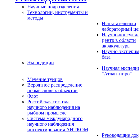
Научные подразделения
Технологии, инструменты и
методы
Испытательный
лабораторный це
Научно-консуль
центр в области
аквакультуры
Научно-эксперим
база
Экспедиции
Научная экспед
"Атлантниро"
Мечение тунцов
Вероятное распределение
промысловых объектов
Флот
Российская система
научного наблюдения на
рыбном промысле
Система международного
научного наблюдения
инспектирования АНТКОМ
Руководящие до