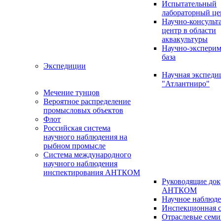
Испытательный
лабораторный це
Научно-консуль
центр в области
аквакультуры
Научно-эксперим
база
Экспедиции
Научная экспед
"Атлантниро"
Мечение тунцов
Вероятное распределение
промысловых объектов
Флот
Российская система
научного наблюдения на
рыбном промысле
Система международного
научного наблюдения
инспектирования АНТКОМ
Руководящие до
АНТКОМ
Научное наблюд
Инспекционная с
Отраслевые сем