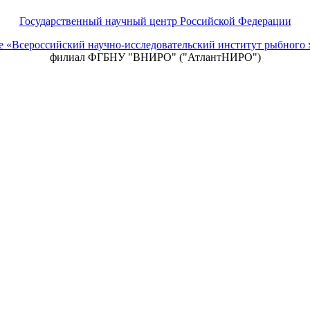
Государственный научный центр Российской Федерации
ие «Всероссийский научно-исследовательский институт рыбно
филиал ФГБНУ "ВНИРО" ("АтлантНИРО")