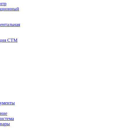
нтр
тационный
ентальная
иция СТМ
кументы
ение
истема
инары