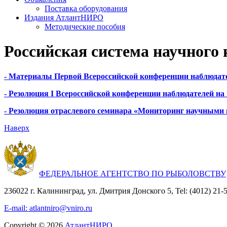
Поставка оборудования
Издания АтлантНИРО
Методические пособия
Российская система научного
- Материалы Первой Всероссийской конференции наблюдат
- Резолюция I Всероссийской конференции наблюдателей на
- Резолюция отраслевого семинара «Мониторинг научными 
Наверх
ФЕДЕРАЛЬНОЕ АГЕНТСТВО ПО РЫБОЛОВСТВУ
236022 г. Калининград, ул. Дмитрия Донского 5, Tel: (4012) 21-56
E-mail: atlantniro@vniro.ru
Copyright © 2026
АтлантНИРО