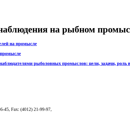
 наблюдения на рыбном промыс
елей на промысле
 промысле
наблюдателями рыболовных промыслов: цели, задачи, роль в
-45, Fax: (4012) 21-99-97,