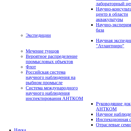
лабораторный це
Научно-консуль
центр в области
аквакультуры
Научно-эксперим
база
Экспедиции
Научная экспед
"Атлантниро"
Мечение тунцов
Вероятное распределение
промысловых объектов
Флот
Российская система
научного наблюдения на
рыбном промысле
Система международного
научного наблюдения
инспектирования АНТКОМ
Руководящие до
АНТКОМ
Научное наблюд
Инспекционная с
Отраслевые сем
Наука