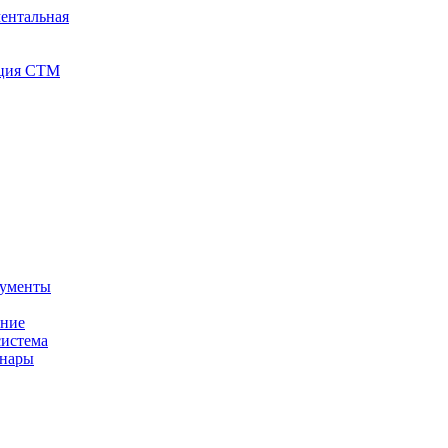
ентальная
иция СТМ
кументы
ение
истема
инары