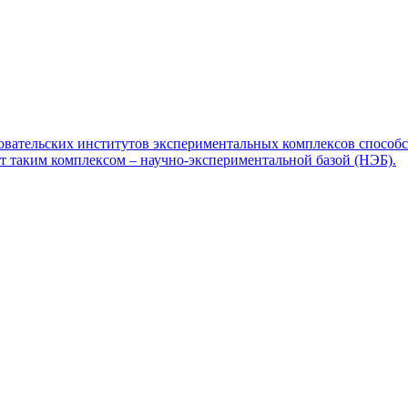
едовательских институтов экспериментальных комплексов спосо
т таким комплексом – научно-экспериментальной базой (НЭБ).