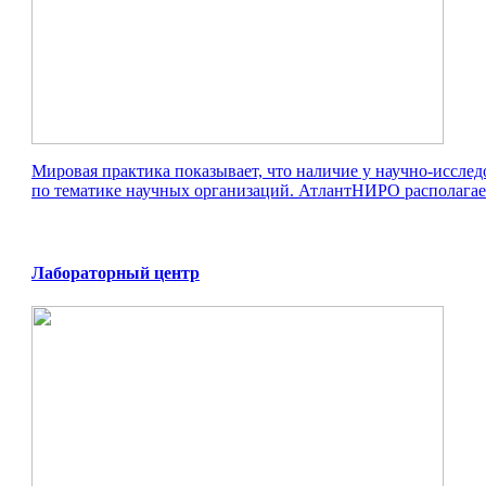
Мировая практика показывает, что наличие у научно-иссл
по тематике научных организаций. АтлантНИРО располагае
Лабораторный центр