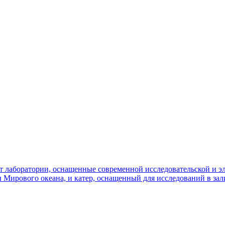
т лаборатории, оснащенные современной исследовательской и э
 Мирового океана, и катер, оснащенный для исследований в зал