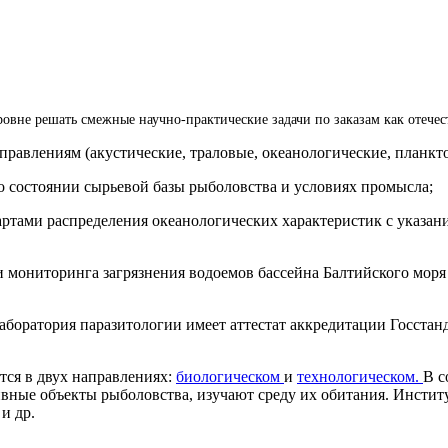
овне решать смежные научно-практические задачи по заказам как отечес
равлениям (акустические, траловые, океанологические, планкто
о состоянии сырьевой базы рыболовства и условиях промысла;
ртами распределения океанологических характеристик с указа
ти мониторинга загрязнения водоемов бассейна Балтийского мо
боратория паразитологии имеет аттестат аккредитации Госстанд
тся в двух направлениях:
биологическом
и
технологическом.
В с
вные объекты рыболовства, изучают среду их обитания. Инстит
и др.