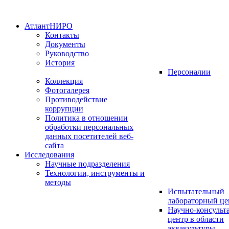
АтлантНИРО
Контакты
Документы
Руководство
История
Персоналии
Коллекция
Фотогалерея
Противодействие
коррупции
Политика в отношении
обработки персональных
данных посетителей веб-
сайта
Исследования
Научные подразделения
Технологии, инструменты и
методы
Испытательный
лабораторный це
Научно-консуль
центр в области
аквакультуры