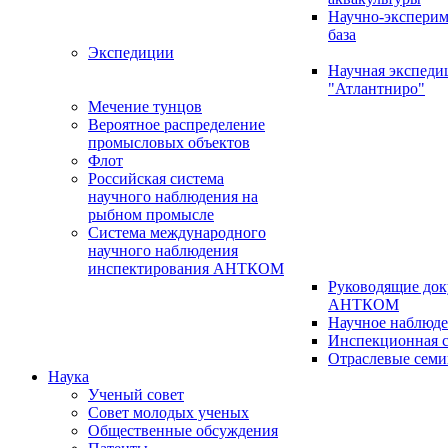
Научно-эксперим
база
Экспедиции
Научная экспед
"Атлантниро"
Мечение тунцов
Вероятное распределение
промысловых объектов
Флот
Российская система
научного наблюдения на
рыбном промысле
Система международного
научного наблюдения
инспектирования АНТКОМ
Руководящие до
АНТКОМ
Научное наблюд
Инспекционная с
Отраслевые сем
Наука
Ученый совет
Совет молодых ученых
Общественные обсуждения