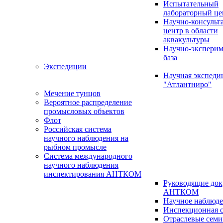
Испытательный
лабораторный це
Научно-консуль
центр в области
аквакультуры
Научно-эксперим
база
Экспедиции
Научная экспед
"Атлантниро"
Мечение тунцов
Вероятное распределение
промысловых объектов
Флот
Российская система
научного наблюдения на
рыбном промысле
Система международного
научного наблюдения
инспектирования АНТКОМ
Руководящие до
АНТКОМ
Научное наблюд
Инспекционная с
Отраслевые сем