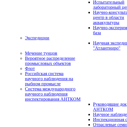
Испытательный
лабораторный це
Научно-консуль
центр в области
аквакультуры
Научно-эксперим
база
Экспедиции
Научная экспед
"Атлантниро"
Мечение тунцов
Вероятное распределение
промысловых объектов
Флот
Российская система
научного наблюдения на
рыбном промысле
Система международного
научного наблюдения
инспектирования АНТКОМ
Руководящие до
АНТКОМ
Научное наблюд
Инспекционная с
Отраслевые сем