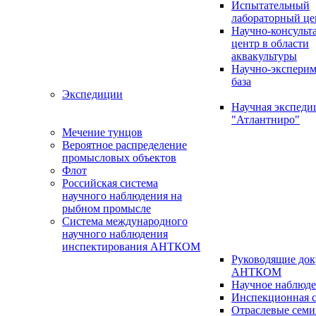
Испытательный
лабораторный це
Научно-консуль
центр в области
аквакультуры
Научно-эксперим
база
Экспедиции
Научная экспед
"Атлантниро"
Мечение тунцов
Вероятное распределение
промысловых объектов
Флот
Российская система
научного наблюдения на
рыбном промысле
Система международного
научного наблюдения
инспектирования АНТКОМ
Руководящие до
АНТКОМ
Научное наблюд
Инспекционная с
Отраслевые сем