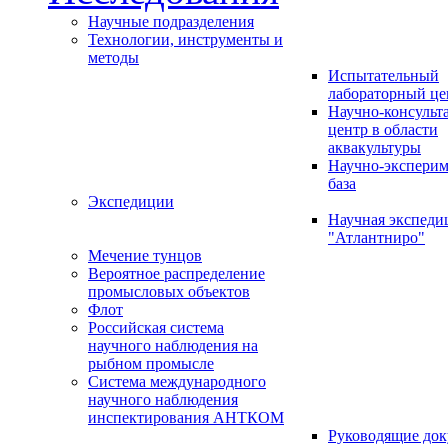
Научные подразделения
Технологии, инструменты и
методы
Испытательный
лабораторный це
Научно-консуль
центр в области
аквакультуры
Научно-эксперим
база
Экспедиции
Научная экспед
"Атлантниро"
Мечение тунцов
Вероятное распределение
промысловых объектов
Флот
Российская система
научного наблюдения на
рыбном промысле
Система международного
научного наблюдения
инспектирования АНТКОМ
Руководящие до