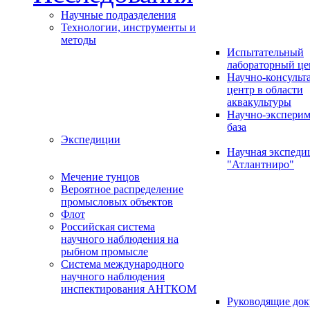
Научные подразделения
Технологии, инструменты и
методы
Испытательный
лабораторный це
Научно-консуль
центр в области
аквакультуры
Научно-эксперим
база
Экспедиции
Научная экспед
"Атлантниро"
Мечение тунцов
Вероятное распределение
промысловых объектов
Флот
Российская система
научного наблюдения на
рыбном промысле
Система международного
научного наблюдения
инспектирования АНТКОМ
Руководящие до