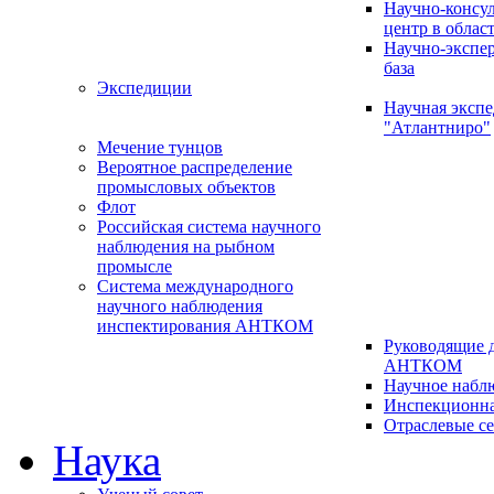
Научно-консу
центр в облас
Научно-экспе
база
Экспедиции
Научная эксп
"Атлантниро"
Мечение тунцов
Вероятное распределение
промысловых объектов
Флот
Российская система научного
наблюдения на рыбном
промысле
Система международного
научного наблюдения
инспектирования АНТКОМ
Руководящие 
АНТКОМ
Научное набл
Инспекционна
Отраслевые с
Наука