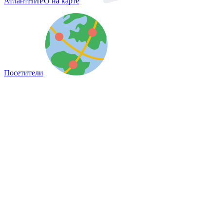
АтлантНИРО на карте
Посетители