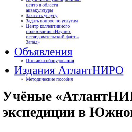
центр в области
аквакультуры
Заказать услугу
Задать вопрос по услугам
Центр коллективного
пользования «Научно-
исследовательский флот –
Запад»
Объявления
Поставка оборудования
Издания АтлантНИРО
Методические пособия
Учёные «АтлантНИР
экспедиции в Южно