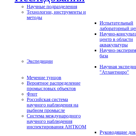
Научные подразделения
Технологии, инструменты и
методы
Испытательный
лабораторный це
Научно-консуль
центр в области
аквакультуры
Научно-эксперим
база
Экспедиции
Научная экспед
"Атлантниро"
Мечение тунцов
Вероятное распределение
промысловых объектов
Флот
Российская система
научного наблюдения на
рыбном промысле
Система международного
научного наблюдения
инспектирования АНТКОМ
Руководящие до