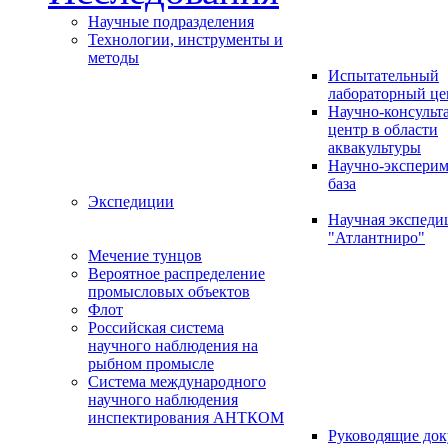
Научные подразделения
Технологии, инструменты и
методы
Испытательный
лабораторный це
Научно-консуль
центр в области
аквакультуры
Научно-эксперим
база
Экспедиции
Научная экспед
"Атлантниро"
Мечение тунцов
Вероятное распределение
промысловых объектов
Флот
Российская система
научного наблюдения на
рыбном промысле
Система международного
научного наблюдения
инспектирования АНТКОМ
Руководящие до