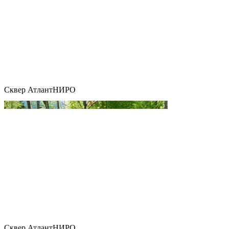
Сквер АтлантНИРО
Сквер АтлантНИРО