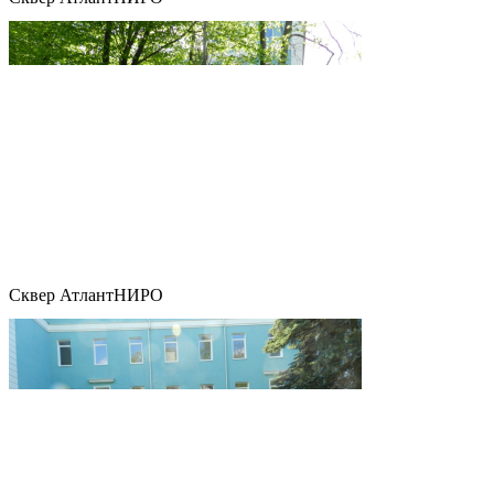
Сквер АтлантНИРО