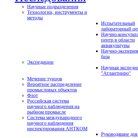
Научные подразделения
Технологии, инструменты и
методы
Испытательный
лабораторный це
Научно-консуль
центр в области
аквакультуры
Научно-эксперим
база
Экспедиции
Научная экспед
"Атлантниро"
Мечение тунцов
Вероятное распределение
промысловых объектов
Флот
Российская система
научного наблюдения на
рыбном промысле
Система международного
научного наблюдения
инспектирования АНТКОМ
Руководящие до