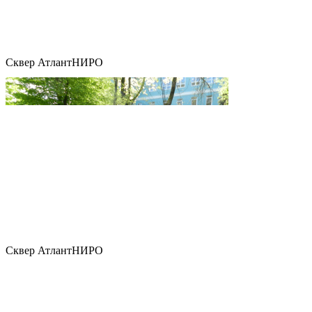
Сквер АтлантНИРО
Сквер АтлантНИРО