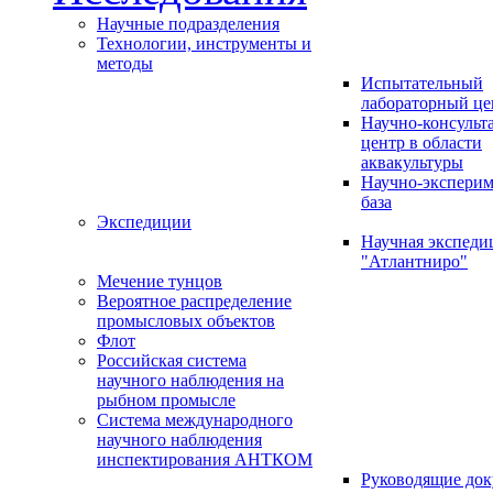
Научные подразделения
Технологии, инструменты и
методы
Испытательный
лабораторный це
Научно-консуль
центр в области
аквакультуры
Научно-эксперим
база
Экспедиции
Научная экспед
"Атлантниро"
Мечение тунцов
Вероятное распределение
промысловых объектов
Флот
Российская система
научного наблюдения на
рыбном промысле
Система международного
научного наблюдения
инспектирования АНТКОМ
Руководящие до