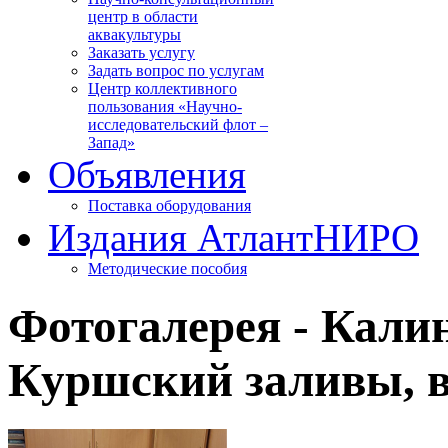
центр в области
аквакультуры
Заказать услугу
Задать вопрос по услугам
Центр коллективного
пользования «Научно-
исследовательский флот –
Запад»
Объявления
Поставка оборудования
Издания АтлантНИРО
Методические пособия
Фотогалерея - Кали
Куршский заливы, ве