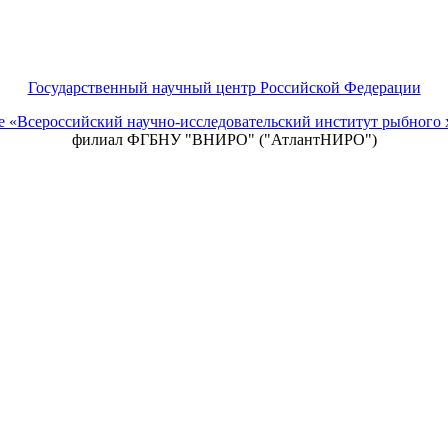
Государственный научный центр Российской Федерации
ие «Всероссийский научно-исследовательский институт рыбно
филиал ФГБНУ "ВНИРО" ("АтлантНИРО")