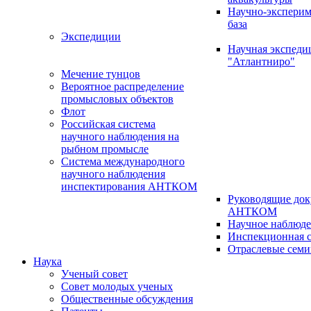
Научно-эксперим
база
Экспедиции
Научная экспед
"Атлантниро"
Мечение тунцов
Вероятное распределение
промысловых объектов
Флот
Российская система
научного наблюдения на
рыбном промысле
Система международного
научного наблюдения
инспектирования АНТКОМ
Руководящие до
АНТКОМ
Научное наблюд
Инспекционная с
Отраслевые сем
Наука
Ученый совет
Совет молодых ученых
Общественные обсуждения