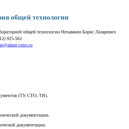
рия общей технологии
бораторией общей технологии Нехамкин Борис Лазаревич
12) 925-562
n@atlant.vniro.ru
ОКАЗАНИЕ УСЛУГ
кументов (ТУ, СТО, ТИ).
ехнической документации.
нической документации.