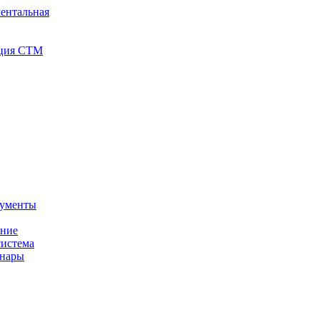
ентальная
иция СТМ
кументы
ение
истема
инары