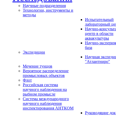
Научные подразделения
Технологии, инструменты и
методы
Испытательный
лабораторный це
Научно-консуль
центр в области
аквакультуры
Научно-эксперим
база
Экспедиции
Научная экспед
"Атлантниро"
Мечение тунцов
Вероятное распределение
промысловых объектов
Флот
Российская система
научного наблюдения на
рыбном промысле
Система международного
научного наблюдения
инспектирования АНТКОМ
Руководящие до