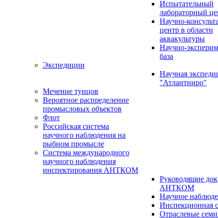
Испытательный
лабораторный це
Научно-консуль
центр в области
аквакультуры
Научно-эксперим
база
Экспедиции
Научная экспед
"Атлантниро"
Мечение тунцов
Вероятное распределение
промысловых объектов
Флот
Российская система
научного наблюдения на
рыбном промысле
Система международного
научного наблюдения
инспектирования АНТКОМ
Руководящие до
АНТКОМ
Научное наблюд
Инспекционная с
Отраслевые сем