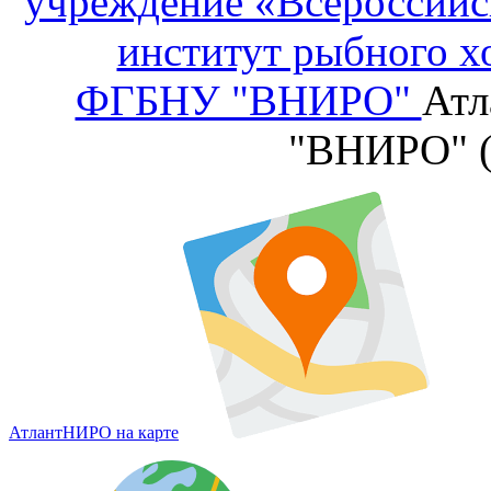
учреждение «Всероссийс
институт рыбного х
ФГБНУ "ВНИРО"
Атл
"ВНИРО" 
АтлантНИРО на карте