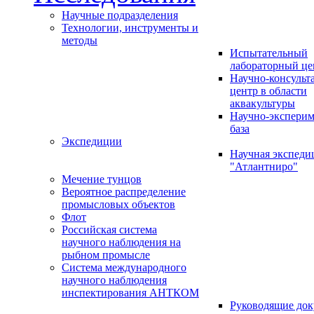
Научные подразделения
Технологии, инструменты и
методы
Испытательный
лабораторный це
Научно-консуль
центр в области
аквакультуры
Научно-эксперим
база
Экспедиции
Научная экспед
"Атлантниро"
Мечение тунцов
Вероятное распределение
промысловых объектов
Флот
Российская система
научного наблюдения на
рыбном промысле
Система международного
научного наблюдения
инспектирования АНТКОМ
Руководящие до