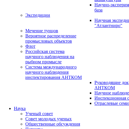
Научно-эксперим
база
Экспедиции
Научная экспед
"Атлантниро"
Мечение тунцов
Вероятное распределение
промысловых объектов
Флот
Российская система
научного наблюдения на
рыбном промысле
Система международного
научного наблюдения
инспектирования АНТКОМ
Руководящие до
АНТКОМ
Научное наблюд
Инспекционная с
Отраслевые сем
Наука
Ученый совет
Совет молодых ученых
Общественные обсуждения