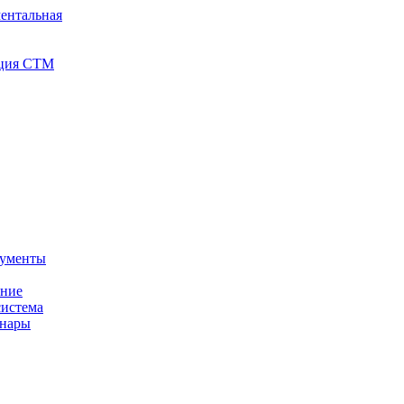
ентальная
иция СТМ
кументы
ение
истема
инары