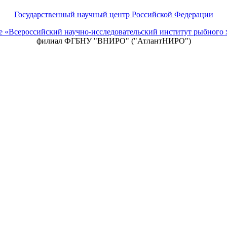
Государственный научный центр Российской Федерации
ие «Всероссийский научно-исследовательский институт рыбно
филиал ФГБНУ "ВНИРО" ("АтлантНИРО")