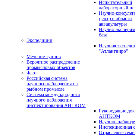
Испытательный
лабораторный це
Научно-консуль
центр в области
аквакультуры
Научно-эксперим
база
Экспедиции
Научная экспед
"Атлантниро"
Мечение тунцов
Вероятное распределение
промысловых объектов
Флот
Российская система
научного наблюдения на
рыбном промысле
Система международного
научного наблюдения
инспектирования АНТКОМ
Руководящие до
АНТКОМ
Научное наблюд
Инспекционная с
Отраслевые сем