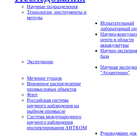
Научные подразделения
Технологии, инструменты и
методы
Испытательный
лабораторный це
Научно-консуль
центр в области
аквакультуры
Научно-эксперим
база
Экспедиции
Научная экспед
"Атлантниро"
Мечение тунцов
Вероятное распределение
промысловых объектов
Флот
Российская система
научного наблюдения на
рыбном промысле
Система международного
научного наблюдения
инспектирования АНТКОМ
Руководящие до