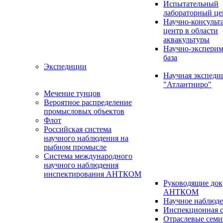
Испытательный
лабораторный це
Научно-консуль
центр в области
аквакультуры
Научно-эксперим
база
Экспедиции
Научная экспед
"Атлантниро"
Мечение тунцов
Вероятное распределение
промысловых объектов
Флот
Российская система
научного наблюдения на
рыбном промысле
Система международного
научного наблюдения
инспектирования АНТКОМ
Руководящие до
АНТКОМ
Научное наблюд
Инспекционная с
Отраслевые сем