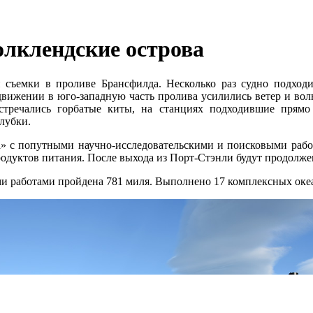
олклендские острова
съемки в проливе Брансфилда. Несколько раз судно подхо
движении в юго-западную часть пролива усилились ветер и во
стречались горбатые киты, на станциях подходившие прям
лубки.
 с попутными научно-исследовательскими и поисковыми работа
родуктов питания. После выхода из Порт-Стэнли будут продолж
ыми работами пройдена 781 миля. Выполнено 17 комплексных оке