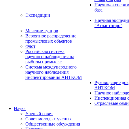
Научно-эксперим
база
Экспедиции
Научная экспед
"Атлантниро"
Мечение тунцов
Вероятное распределение
промысловых объектов
Флот
Российская система
научного наблюдения на
рыбном промысле
Система международного
научного наблюдения
инспектирования АНТКОМ
Руководящие до
АНТКОМ
Научное наблюд
Инспекционная с
Отраслевые сем
Наука
Ученый совет
Совет молодых ученых
Общественные обсуждения