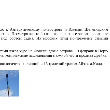
дило к Антарктическому полуострову и Южным Шетландским
лнения. Несмотря на это были выполнены все запланированные
о под бортом судна. Из морских птиц по-прежнему самыми
ми взяла курс на Фолклендские острова. 19 февраля в Порт-
ены комплексные исследования в южной части пролива Дрейка.
анологических станций и 18 тралений тралом Айзекса-Кидда.