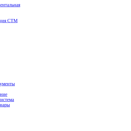
ентальная
иция СТМ
кументы
ение
истема
инары