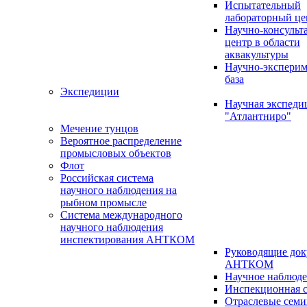
Испытательный
лабораторный це
Научно-консуль
центр в области
аквакультуры
Научно-эксперим
база
Экспедиции
Научная экспед
"Атлантниро"
Мечение тунцов
Вероятное распределение
промысловых объектов
Флот
Российская система
научного наблюдения на
рыбном промысле
Система международного
научного наблюдения
инспектирования АНТКОМ
Руководящие до
АНТКОМ
Научное наблюд
Инспекционная с
Отраслевые сем