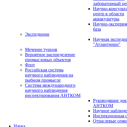
лабораторный це
Научно-консуль
центр в области
аквакультуры
Научно-эксперим
база
Экспедиции
Научная экспед
"Атлантниро"
Мечение тунцов
Вероятное распределение
промысловых объектов
Флот
Российская система
научного наблюдения на
рыбном промысле
Система международного
научного наблюдения
инспектирования АНТКОМ
Руководящие до
АНТКОМ
Научное наблюд
Инспекционная с
Отраслевые сем
Наука