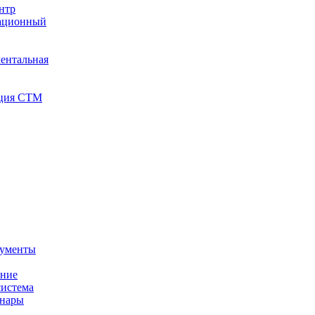
нтр
тационный
ентальная
иция СТМ
кументы
ение
истема
инары