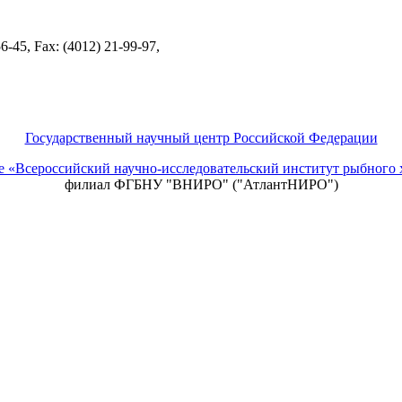
-45, Fax: (4012) 21-99-97,
Государственный научный центр Российской Федерации
ие «Всероссийский научно-исследовательский институт рыбно
филиал ФГБНУ "ВНИРО" ("АтлантНИРО")