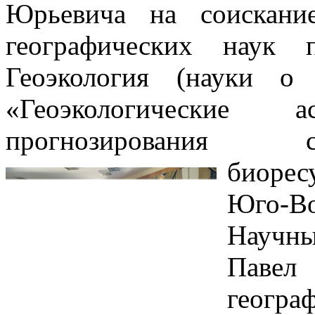
Юрьевича на соискани
географических наук 
Геоэкология (науки о 
«Геоэкологические
прогнозирования 
биорес
Юго-Во
Научны
Паве
геогр