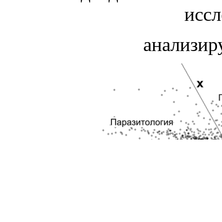
иссл
анализир