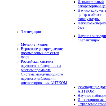
Испытательный
лабораторный це
Научно-консуль
центр в области
аквакультуры
Научно-эксперим
база
Экспедиции
Научная экспед
"Атлантниро"
Мечение тунцов
Вероятное распределение
промысловых объектов
Флот
Российская система
научного наблюдения на
рыбном промысле
Система международного
научного наблюдения
инспектирования АНТКОМ
Руководящие до
АНТКОМ
Научное наблюд
Инспекционная с
Отраслевые сем