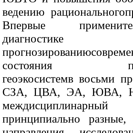
ведению рациональногоп
Впервые
применит
диагност
прогнозированиюсовреме
состояния пела
геоэкосистемв восьми п
СЗА, ЦВА, ЭА, ЮВА, 
междисциплинарный
принципиально разные,
направления исследов