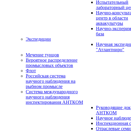
Испытательный
лабораторный це
Научно-консуль
центр в области
аквакультуры
Научно-эксперим
база
Экспедиции
Научная экспед
"Атлантниро"
Мечение тунцов
Вероятное распределение
промысловых объектов
Флот
Российская система
научного наблюдения на
рыбном промысле
Система международного
научного наблюдения
инспектирования АНТКОМ
Руководящие до
АНТКОМ
Научное наблюд
Инспекционная с
Отраслевые сем