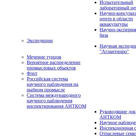
Испытательный
лабораторный це
Научно-консуль
центр в области
аквакультуры
Научно-эксперим
база
Экспедиции
Научная экспед
"Атлантниро"
Мечение тунцов
Вероятное распределение
промысловых объектов
Флот
Российская система
научного наблюдения на
рыбном промысле
Система международного
научного наблюдения
инспектирования АНТКОМ
Руководящие до
АНТКОМ
Научное наблюд
Инспекционная с
Отраслевые сем