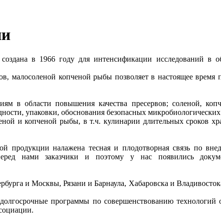
ии
а, создана в 1966 году для интенсификации исследований в 
ов, малосоленой копченой рыбы позволяет в настоящее время 
иям в области повышения качества пресервов; соленой, коп
одности, упаковки, обоснования безопасных микробиологических
леной и копченой рыбы, в т.ч. кулинарии длительных сроков х
ой продукции налажена тесная и плодотворная связь по вне
перед нами заказчики и поэтому у нас появились доку
бурга и Москвы, Рязани и Барнаула, Хабаровска и Владивосток
ли долгосрочные программы по совершенствованию технологий
ссоциации.