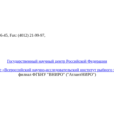
-45, Fax: (4012) 21-99-97,
Государственный научный центр Российской Федерации
ие «Всероссийский научно-исследовательский институт рыбно
филиал ФГБНУ "ВНИРО" ("АтлантНИРО")