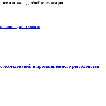
нтов или для подробной консультации.
nekhamkin@atlant.vniro.ru
х исследований и промышленного рыболовства