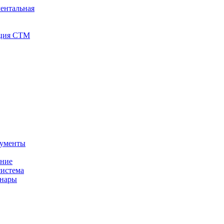
ентальная
иция СТМ
кументы
ение
истема
инары