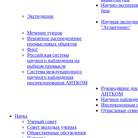
Научно-эксперим
база
Экспедиции
Научная экспед
"Атлантниро"
Мечение тунцов
Вероятное распределение
промысловых объектов
Флот
Российская система
научного наблюдения на
рыбном промысле
Система международного
научного наблюдения
инспектирования АНТКОМ
Руководящие до
АНТКОМ
Научное наблюд
Инспекционная с
Отраслевые сем
Наука
Ученый совет
Совет молодых ученых
Общественные обсуждения