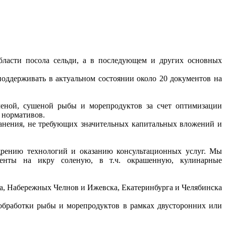
области посола сельди, а в последующем и других основных
поддерживать в актуальном состоянии около 20 документов на
ченой, сушеной рыбы и морепродуктов за счет оптимизации
 нормативов.
ранения, не требующих значительных капитальных вложений и
дрению технологий и оказанию консультационных услуг. Мы
менты на икру соленую, в т.ч. окрашенную, кулинарные
а, Набережных Челнов и Ижевска, Екатеринбурга и Челябинска
 обработки рыбы и морепродуктов в рамках двусторонних или