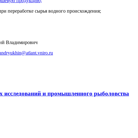
аршевую продукцию;
при переработке сырья водного происхождения;
лий Владимирович
andryukhin@atlant.vniro.ru
х исследований и промышленного рыболовства