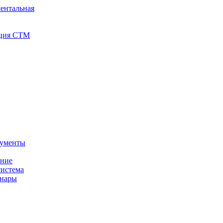
ентальная
иция СТМ
кументы
ение
истема
инары