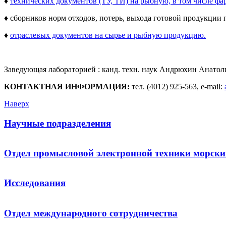
♦
технических документов (ТУ, ТИ) на рыбную, в том числе ф
♦ сборников норм отходов, потерь, выхода готовой продукции 
♦
отраслевых документов на сырье и рыбную продукцию.
Заведующая лабораторией : канд. техн. наук Андрюхин Анато
КОНТАКТНАЯ ИНФОРМАЦИЯ:
тел. (4012) 925-563, e-mail:
Наверх
Научные подразделения
Отдел промысловой электронной техники морски
Исследования
Отдел международного сотрудничества