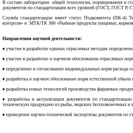
В составе лаборатории общей технологии, нормирования и ст
документов по стандартизации всех уровней (ГОСТ, ГОСТ Р, С
Служба стандартизации имеет статус Подкомитета (ПК-4) Т
контроля» и МТК/ТК 300 «Рыбные продукты пищевые, кормовы
Направления научной деятельности:
♦ участие в разработке единых отраслевых методик определени
♦ участие в разработке и научном обосновании отраслевых нор
♦ определение и согласование индивидуальных норм расхода 
♦ разработка и научное обоснование норм естественной убыл
♦ разработка новых технологий производства фаршевых продук
♦ разработка и актуализация документов по стандартизации
техническую продукцию из рыбы, морских беспозвоночных и в
♦ проведение научно-технической экспертизы документов по с