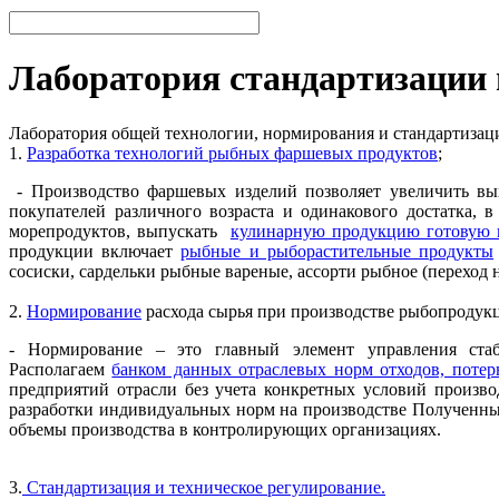
Лаборатория стандартизации
Лаборатория общей технологии, нормирования и стандартиза
1.
Разработка технологий рыбных фаршевых продуктов
;
- Производство фаршевых изделий позволяет увеличить вы
покупателей различного возраста и одинакового достатка,
морепродуктов, выпускать
кулинарную продукцию готовую 
продукции включает
рыбные и рыборастительные продукты
сосиски, сардельки рыбные вареные, ассорти рыбное (переход н
2.
Нормирование
расхода сырья при производстве рыбопродук
- Нормирование – это главный элемент управления стаб
Располагаем
банком данных отраслевых норм отходов, потерь
предприятий отрасли без учета конкретных условий произв
разработки индивидуальных норм на производстве Полученны
объемы производства в контролирующих организациях.
3.
Стандартизация и техническое регулирование.