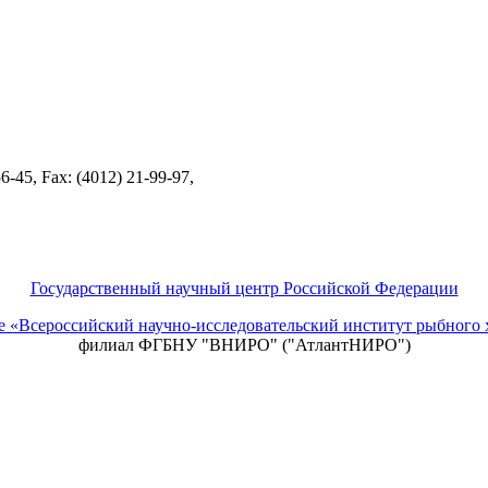
-45, Fax: (4012) 21-99-97,
Государственный научный центр Российской Федерации
ие «Всероссийский научно-исследовательский институт рыбно
филиал ФГБНУ "ВНИРО" ("АтлантНИРО")