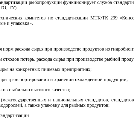
андартизации рыбопродукции функционирует служба стандартиз
ТО, ТУ).
ехнических комитетов по стандартизации МТК/ТК 299 «Консе
е и упаковка».
я норм расхода сырья при производстве продуктов из гидробион
м отходов потерь, расхода сырья при производстве рыбной прод
сырья на конкретных пищевых предприятиях;
и при транспортировании и хранении охлажденной продукции;
тов стабильно высокого качества;
 (межгосударственных и национальных стандартов, стандарто
одорослей, а также упаковку для рыбных продуктов;
тандартизации