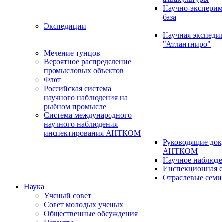
Научно-эксперим
база
Экспедиции
Научная экспед
"Атлантниро"
Мечение тунцов
Вероятное распределение
промысловых объектов
Флот
Российская система
научного наблюдения на
рыбном промысле
Система международного
научного наблюдения
инспектирования АНТКОМ
Руководящие до
АНТКОМ
Научное наблюд
Инспекционная с
Отраслевые сем
Наука
Ученый совет
Совет молодых ученых
Общественные обсуждения