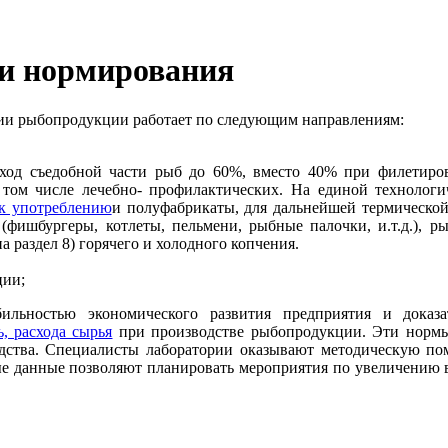
 и нормирования
ции рыбопродукции работает по следующим направлениям:
ход съедобной части рыб до 60%, вместо 40% при филетиров
 в том числе лечебно- профилактических. На единой техноло
к употреблению
и полуфабрикаты, для дальнейшей термическо
(фишбургеры, котлеты, пельмени, рыбные палочки, и.т.д.), 
а раздел 8) горячего и холодного копчения.
ции;
ильностью экономического развития предприятия и доказа
, расхода сырья
при производстве рыбопродукции. Эти нормы 
одства. Специалисты лаборатории оказывают методическую п
е данные позволяют планировать мероприятия по увеличению в