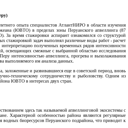
еру)
летнего опыта специалистов АтлантНИРО в области изучения
кеана (ЮВТО) в пределах зоны Перуанского апвеллинга (87
 За время стажировки аспирант ознакомился со структурой
 стажировкой задач выполнял различные виды работ - расчет
у; интерпретацию полученных временных рядов интенсивности
ций, освещающих смежные с выбранной областью исследования
е Перу интенсивностью апвеллинга, прогрева и выхолаживания
ва выполняемого им анализа данных.
а, заложенные и развивавшиеся еще в советский период, вновь
учно-техническому сотрудничеству и рыболовству. Одним из
айона ЮВТО в интересах двух стран.
твованием здесь так называемой апвеллинговой экосистемы с
ане. Характерной особенностью района являются регулярные
я водных биоресурсов Перуанского подрайона, что приводит к