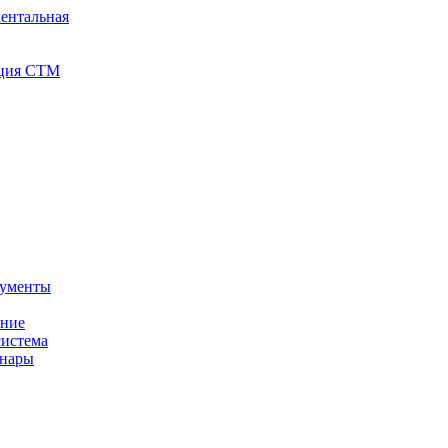
ентальная
иция СТМ
кументы
ение
истема
инары