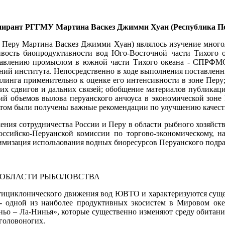
ирант РГГМУ Мартина Васкез Джимми Хуан (Республика П
Перу Мартина Васкез Джимми Хуан) являлось изучение много
вость биопродуктивности вод Юго-Восточной части Тихого о
авлению промыслом в южной части Тихого океана - СПРФМО).
й института. Непосредственно в ходе выполнения поставленных
линга применительно к оценке его интенсивности в зоне Пер
ких сдвигов и дальних связей; обобщение материалов публика
ций объемов вылова перуанского анчоуса в экономической зон
том были получены важные рекомендации по улучшению качест
ения сотрудничества России и Перу в области рыбного хозяйств
сийско-Перуанской комиссии по торгово-экономическому, на
тимизация использования водных биоресурсов Перуанского подр
 ОБЛАСТИ РЫБОЛОВСТВА
нтициклонического движения вод ЮВТО и характеризуются сущес
- одной из наиболее продуктивных экосистем в Мировом оке
ьо – Ла-Нинья», которые существенно изменяют среду обитани
головоногих.