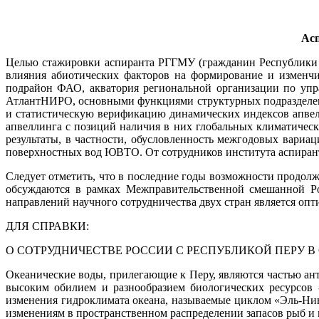
Асп
Целью стажировки аспиранта РГГМУ (гражданин Республики 
влияния абиотических факторов на формирование и изменчи
подрайон ФАО, акватория региональной организации по упр
АтлантНИРО, основными функциями структурных подразделени
и статистическую верификацию динамических индексов апвел
апвеллинга с позиций наличия в них глобальных климатичес
результаты, в частности, обусловленность межгодовых вариа
поверхностных вод ЮВТО. От сотрудников института аспиран
Следует отметить, что в последние годы возможности продолж
обсуждаются в рамках Межправительственной смешанной Рос
направлений научного сотрудничества двух стран является оп
ДЛЯ СПРАВКИ:
О СОТРУДНИЧЕСТВЕ РОССИИ С РЕСПУБЛИКОЙ ПЕРУ В
Океанические воды, прилегающие к Перу, являются частью а
высоким обилием и разнообразием биологических ресурсов 
изменения гидроклимата океана, называемые циклом «Эль-Нин
изменениям в пространственном распределении запасов рыб и 