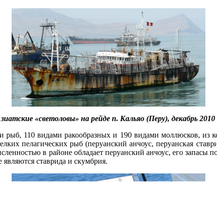
зиатские «светоловы» на рейде п. Кальяо (Перу), декабрь 2010 
и рыб, 110 видами ракообразных и 190 видами моллюсков, из к
елких пелагических рыб (перуанский анчоус, перуанская ставри
численностью в районе обладает перуанский анчоус, его запас
 являются ставрида и скумбрия.