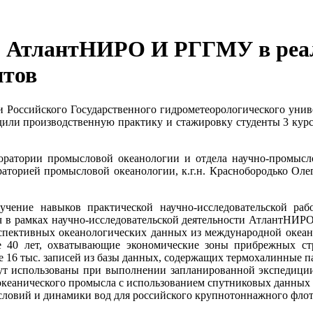
о АтлантНИРО И РГГМУ в реа
нтов
ии Российского Государственного гидрометеорологического у
и производственную практику и стажировку студенты 3 курса 
оратории промысловой океанологии и отдела научно-промысл
аторией промысловой океанологии, к.г.н. Краснобородько Ол
учение навыков практической научно-исследовательской р
ч в рамках научно-исследовательской деятельности АтлантНИР
спективных океанологических данных из международной океано
ие 40 лет, охватывающие экономические зоны прибрежных с
е 16 тыс. записей из базы данных, содержащих термохалинные 
удут использованы при выполнении запланированной экспедиц
океанического промысла с использованием спутниковых данных
словий и динамики вод для российского крупнотоннажного фло