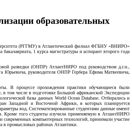
лизации образовательных
ниверситета (РГГМУ) в Атлантический филиал ФГБНУ «ВНИРО»
бакалавриата, 1 курса магистратуры и аспирант второго года
овой разведки (ОНПР) АтлантНИРО под руководством д.г.н.,
ега Юрьевича, руководителя ОНПР Гербера Ефима Матвеевича,
аботы. В процессе прохождения практики обучающиеся были
О, в том числе в подготовке Большой африканской Экспедиции
логической базы данных World Ocean Database. Отбирались и
тран Западной и Восточной Африки, в которых планируется
параметры вод. Систематизированные студентами данные имеют
ии. Кроме того студенты изучили применяемую в АтлантНИРО
 и современных компьютерных технологий, принимали участие
та в промысловых районах Атлантики.