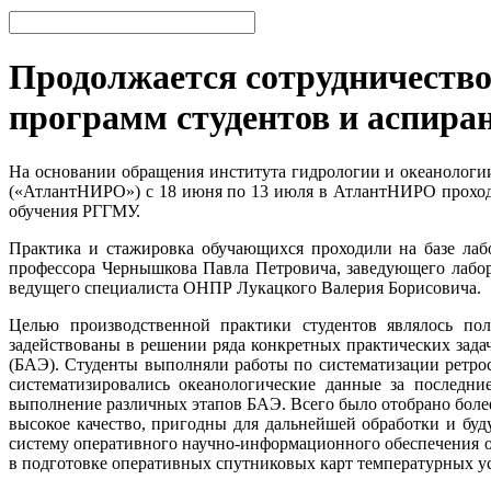
Продолжается сотрудничеств
программ студентов и аспира
На основании обращения института гидрологии и океанолог
(«АтлантНИРО») с 18 июня по 13 июля в АтлантНИРО проходил
обучения РГГМУ.
Практика и стажировка обучающихся проходили на базе лаб
профессора Чернышкова Павла Петровича, заведующего лабор
ведущего специалиста ОНПР Лукацкого Валерия Борисовича.
Целью производственной практики студентов являлось пол
задействованы в решении ряда конкретных практических зада
(БАЭ). Студенты выполняли работы по систематизации ретро
систематизировались океанологические данные за последн
выполнение различных этапов БАЭ. Всего было отобрано боле
высокое качество, пригодны для дальнейшей обработки и б
систему оперативного научно-информационного обеспечения 
в подготовке оперативных спутниковых карт температурных у