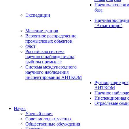
Научно-эксперим
база
Экспедиции
Научная экспед
"Атлантниро"
Мечение тунцов
Вероятное распределение
промысловых объектов
Флот
Российская система
научного наблюдения на
рыбном промысле
Система международного
научного наблюдения
инспектирования АНТКОМ
Руководящие до
АНТКОМ
Научное наблюд
Инспекционная с
Отраслевые сем
Наука
Ученый совет
Совет молодых ученых
Общественные обсуждения