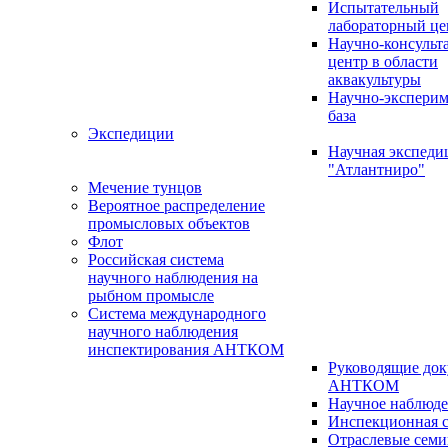
Испытательный
лабораторный це
Научно-консуль
центр в области
аквакультуры
Научно-эксперим
база
Экспедиции
Научная экспед
"Атлантниро"
Мечение тунцов
Вероятное распределение
промысловых объектов
Флот
Российская система
научного наблюдения на
рыбном промысле
Система международного
научного наблюдения
инспектирования АНТКОМ
Руководящие до
АНТКОМ
Научное наблюд
Инспекционная с
Отраслевые сем