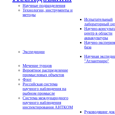
Научные подразделения
Технологии, инструменты и
методы
Испытательный
лабораторный це
Научно-консуль
центр в области
аквакультуры
Научно-эксперим
база
Экспедиции
Научная экспед
"Атлантниро"
Мечение тунцов
Вероятное распределение
промысловых объектов
Флот
Российская система
научного наблюдения на
рыбном промысле
Система международного
научного наблюдения
инспектирования АНТКОМ
Руководящие до