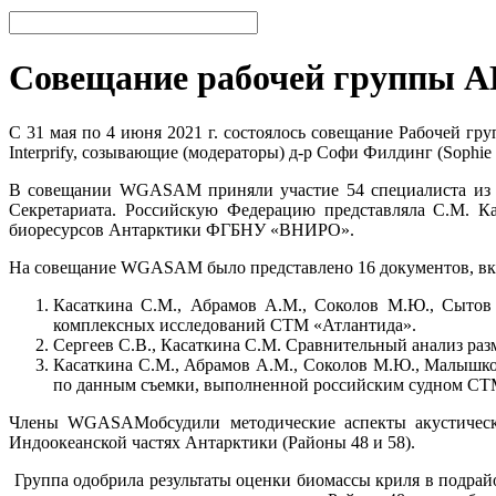
Совещание рабочей группы А
С 31 мая по 4 июня 2021 г. состоялось совещание Рабочей 
Interprify, созывающие (модераторы) д-р Софи Филдинг (Sophie 
В совещании WGASAM приняли участие 54 специалиста из с
Секретариата. Российскую Федерацию представляла С.М. К
биоресурсов Антарктики ФГБНУ «ВНИРО».
На совещание WGASAM было представлено 16 документов, вкл
Касаткина С.М., Абрамов А.М., Соколов М.Ю., Сытов 
комплексных исследований СТМ «Атлантида».
Сергеев С.В., Касаткина С.М. Сравнительный анализ раз
Касаткина С.М., Абрамов А.М., Соколов М.Ю., Малышко
по данным съемки, выполненной российским судном СТ
Члены WGASAMобсудили методические аспекты акустически
Индоокеанской частях Антарктики (Районы 48 и 58).
Группа одобрила результаты оценки биомассы криля в подрайо