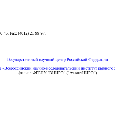
-45, Fax: (4012) 21-99-97,
Государственный научный центр Российской Федерации
ие «Всероссийский научно-исследовательский институт рыбно
филиал ФГБНУ "ВНИРО" ("АтлантНИРО")