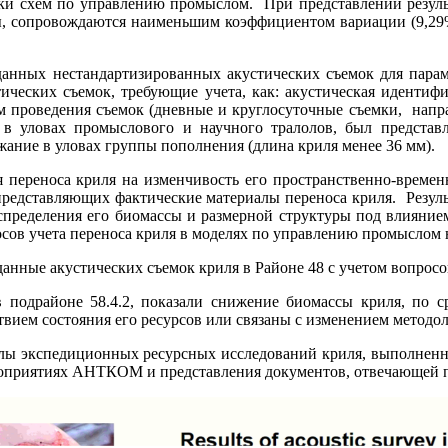
отки схем по управлению промыслом. При представлении резуль
, сопровождаются наименьшим коэффициентом вариации (9,2
данных нестандартизированных акустических съемок для пара
ческих съемок, требующие учета, как: акустическая идентифи
им проведения съемок (дневные и круглосуточные съемки, напр
я в уловах промыслового и научного тралолов, был представл
жание в уловах группы пополнения (длина криля менее 36 мм).
я переноса криля на изменчивость его пространственно-време
представляющих фактические материалы переноса криля. Резуль
аспределения его биомассы и размерной структуры под влияни
сов учета переноса криля в моделях по управлению промыслом 
нные акустических съемок криля в Районе 48 с учетом вопросо
в подрайоне 58.4.2, показали снижение биомассы криля, по с
вием состояния его ресурсов или связаны с изменением методол
ы экспедиционных ресурсных исследований криля, выполненн
роприятиях АНТКОМ и представления документов, отвечающей п