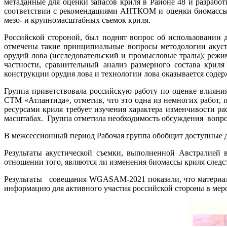
метаданные для оценки запасов криля в Районе 48 и разраб
соответствии с рекомендациями АНТКОМ и оценки биомассы
мезо- и крупномасштабных съемок криля.
Российской стороной, был поднят вопрос об использовании 
отмечены такие принципиальные вопросы методологии акусти
орудий лова (исследовательский и промысловые тралы); реж
частности, сравнительный анализ размерного состава крил
конструкции орудия лова и технологии лова оказывается содер
Группа приветствовала российскую работу по оценке влияни
СТМ «Атлантида», отметив, что это одна из немногих работ, 
ресурсами криля требует изучения характера изменчивости р
масштабах. Группа отметила необходимость обсуждения вопро
В межсессионный период Рабочая группа обобщит доступные да
Результаты акустической съемки, выполненной Австралией 
отношении того, являются ли изменения биомассы криля следст
Результаты совещания WGASAM-2021 показали, что материал
информацию для активного участия российской стороны в ме