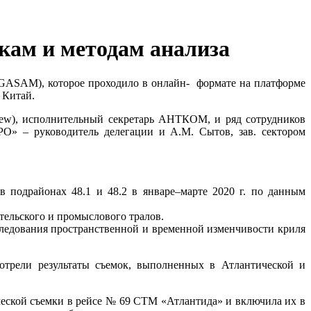
ам и методам анализа
WGASAM), которое проходило в онлайн- формате на платформе
 Китай.
ew), исполнительный секретарь АНТКОМ, и ряд сотрудников
О» – руководитель делегации и А.М. Сытов, зав. сектором
 подрайонах 48.1 и 48.2 в январе­–марте 2020 г. по данным
тельского и промыслового тралов.
следования пространственной и временной изменчивости криля
трели результаты съемок, выполненных в Атлантической и
ической съемки в рейсе № 69 СТМ «Атлантида» и включила их в