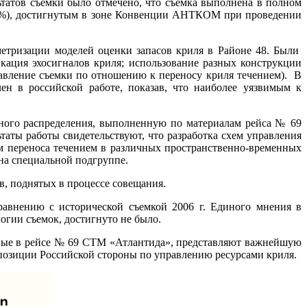
татов съемки было отмечено, что съемка выполнена в полном
9%), достигнутым в зоне Конвенции АНТКОМ при проведении
метризации моделей оценки запасов криля в Районе 48. Были
кация эхосигналов криля; использование разных конструкции
авление съемки по отношению к переносу криля течением). В
ен в российской работе, показав, что наиболее уязвимым к
нного распределения, выполненную по материалам рейса № 69
таты работы свидетельствуют, что разработка схем управления
ем переноса течением в различных пространственно-временных
на специальной подгруппе.
в, поднятых в процессе совещания.
равнению с исторической съемкой 2006 г. Единого мнения в
огии съемок, достигнуто не было.
ые в рейсе № 69 СТМ «Атлантида», представляют важнейшую
озиции Российской стороны по управлению ресурсами криля.