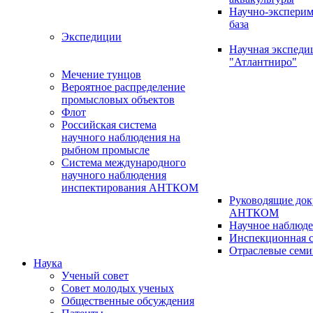
Научно-эксперим
база
Экспедиции
Научная экспед
"Атлантниро"
Мечение тунцов
Вероятное распределение
промысловых объектов
Флот
Российская система
научного наблюдения на
рыбном промысле
Система международного
научного наблюдения
инспектирования АНТКОМ
Руководящие до
АНТКОМ
Научное наблюд
Инспекционная с
Отраслевые сем
Наука
Ученый совет
Совет молодых ученых
Общественные обсуждения