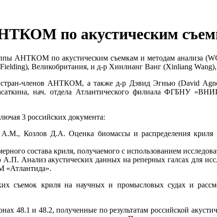
НТКОМ по акустическим съемк
группы АНТКОМ по акустическим съемкам и методам анализа (
Fielding), Великобритания, и д-р Хинлианг Ванг (Xinliang Wang),
тран-членов АНТКОМ, а также д-р Дэвид Эгнью (David Agn
асаткина, нач. отдела Атлантического филиала ФГБНУ «ВНИР
ючая 3 российских документа:
А.М., Козлов Д.А. Оценка биомассы и распределения криля в
мерного состава криля, получаемого с использованием исследова
 А.П. Анализ акустических данных на реперных галсах для ис
М «Атлантида».
х съемок криля на научных и промысловых судах и рассмо
нах 48.1 и 48.2, полученные по результатам российской акуст