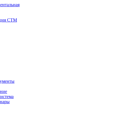
ентальная
иция СТМ
кументы
ение
истема
инары