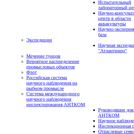
Испытательный
лабораторный це
Научно-консуль
центр в области
аквакультуры
Научно-эксперим
база
Экспедиции
Научная экспед
"Атлантниро"
Мечение тунцов
Вероятное распределение
промысловых объектов
Флот
Российская система
научного наблюдения на
рыбном промысле
Система международного
научного наблюдения
инспектирования АНТКОМ
Руководящие до
АНТКОМ
Научное наблюд
Инспекционная с
Отраслевые сем