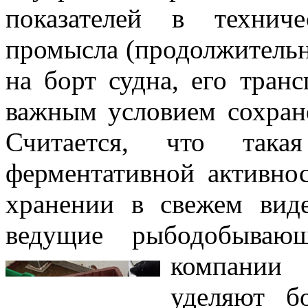
показателей в технич
промысла (продолжительн
на борт судна, его транс
важным условием сохране
Считается, что така
ферментативной активно
хранении в свежем вид
ведущие рыбодобываю
компан
уделяют б