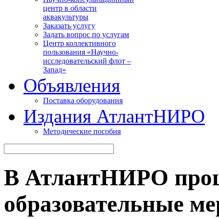
центр в области
аквакультуры
Заказать услугу
Задать вопрос по услугам
Центр коллективного
пользования «Научно-
исследовательский флот –
Запад»
Объявления
Поставка оборудования
Издания АтлантНИРО
Методические пособия
В АтлантНИРО прош
образовательные м