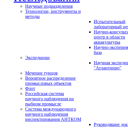
Научные подразделения
Технологии, инструменты и
методы
Испытательный
лабораторный це
Научно-консуль
центр в области
аквакультуры
Научно-эксперим
база
Экспедиции
Научная экспед
"Атлантниро"
Мечение тунцов
Вероятное распределение
промысловых объектов
Флот
Российская система
научного наблюдения на
рыбном промысле
Система международного
научного наблюдения
инспектирования АНТКОМ
Руководящие до