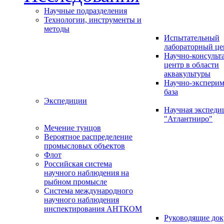
Научные подразделения
Технологии, инструменты и
методы
Испытательный
лабораторный це
Научно-консуль
центр в области
аквакультуры
Научно-эксперим
база
Экспедиции
Научная экспед
"Атлантниро"
Мечение тунцов
Вероятное распределение
промысловых объектов
Флот
Российская система
научного наблюдения на
рыбном промысле
Система международного
научного наблюдения
инспектирования АНТКОМ
Руководящие до