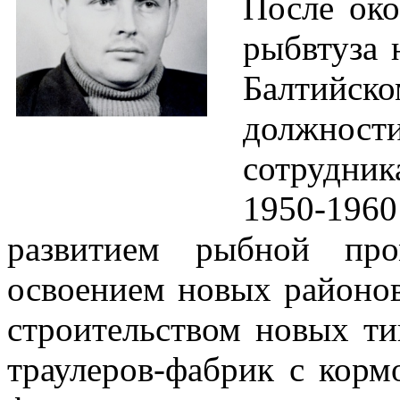
После око
рыбвтуза 
Балтий
должно
сотрудник
1950-1960
развитием рыбной про
освоением новых районо
строительством новых т
траулеров-фабрик с корм