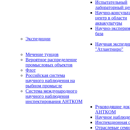
Испытательный
лабораторный це
Научно-консуль
центр в области
аквакультуры
Научно-эксперим
база
Экспедиции
Научная экспед
"Атлантниро"
Мечение тунцов
Вероятное распределение
промысловых объектов
Флот
Российская система
научного наблюдения на
рыбном промысле
Система международного
научного наблюдения
инспектирования АНТКОМ
Руководящие до
АНТКОМ
Научное наблюд
Инспекционная с
Отраслевые сем